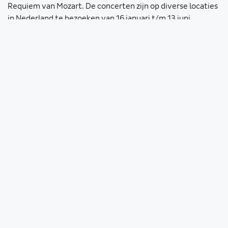
Requiem van Mozart. De concerten zijn op diverse locaties
in Nederland te bezoeken van 16 januari t/m 13 juni.
LEES VERDER
Voordelig samenlevingscontract