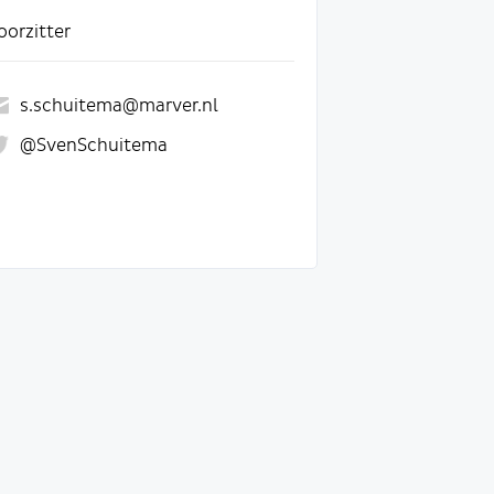
oorzitter
s.schuitema@marver.nl
@SvenSchuitema