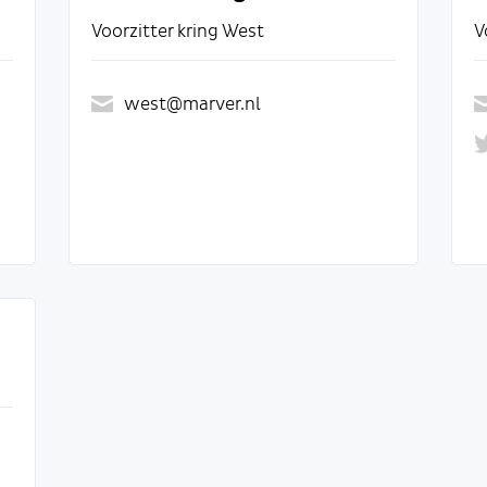
Voorzitter kring West
V
west@marver.nl