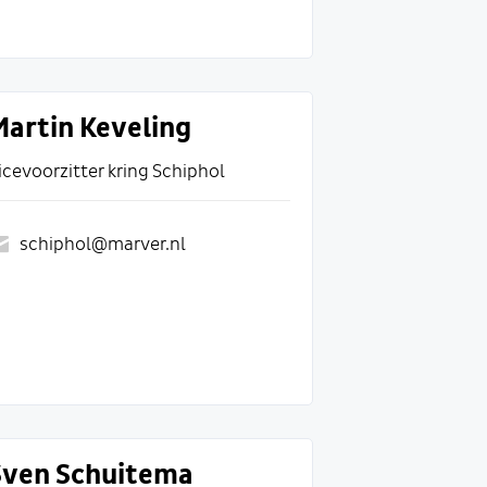
Martin Keveling
icevoorzitter kring Schiphol
schiphol@marver.nl
Sven Schuitema