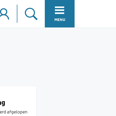
MENU
ng
werd afgelopen