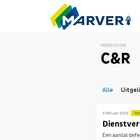
MEER OVER:
C&R
Alle
Uitgel
Ni
3 februari 2025
Dienstver
Een aantal defe