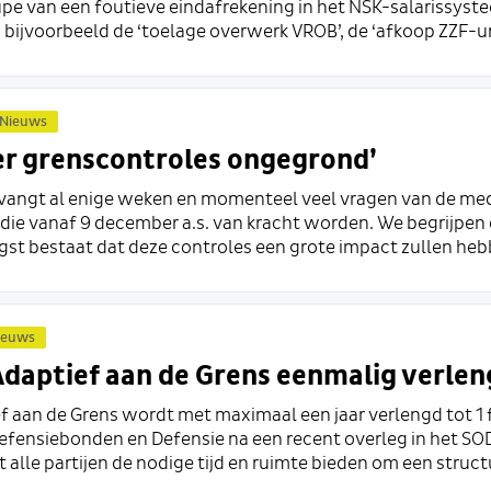
e van een foutieve eindafrekening in het NSK-salarissyst
bijvoorbeeld de ‘toelage overwerk VROB’, de ‘afkoop ZZF-ure
Nieuws
er grenscontroles ongegrond’
angt al enige weken en momenteel veel vragen van de med
die vanaf 9 december a.s. van kracht worden. We begrijpen
gst bestaat dat deze controles een grote impact zullen hebb
ieuws
Adaptief aan de Grens eenmalig verle
ef aan de Grens wordt met maximaal een jaar verlengd tot 1 
efensiebonden en Defensie na een recent overleg in het SO
alle partijen de nodige tijd en ruimte bieden om een structu