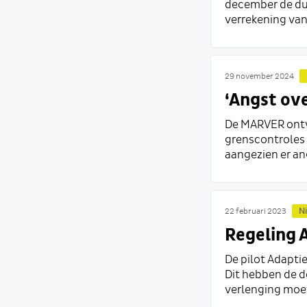
december de dup
verrekening van 
29 november 2024
‘Angst ov
De MARVER ontv
grenscontroles 
aangezien er an
N
22 februari 2023
Regeling 
De pilot Adapti
Dit hebben de d
verlenging moet 