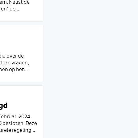
eem. Naast de
n’, de...
ia over de
 deze vragen,
en op het...
ngd
februari 2024.
D besloten. Deze
rele regeling...