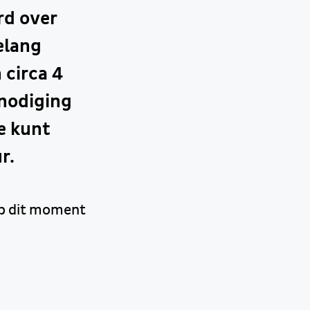
rd over
elang
 circa 4
nodiging
je kunt
r.
op dit moment