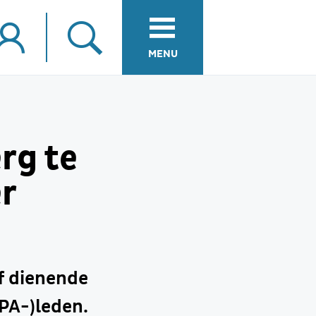
MENU
rg te
r
ef dienende
PA-)leden.