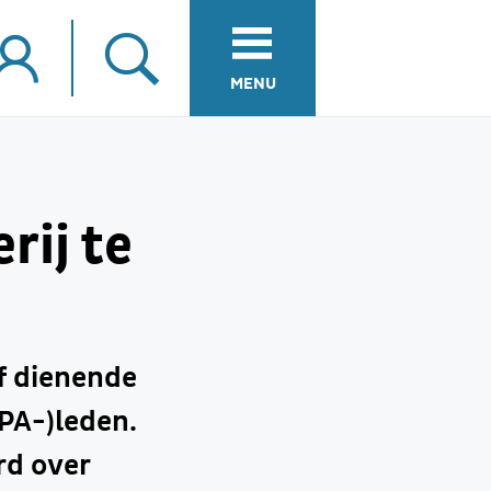
MENU
rij te
ef dienende
PA-)leden.
rd over