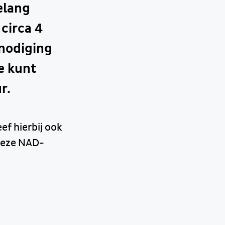
elang
circa 4
nodiging
je kunt
r.
ef hierbij ook
 deze NAD-