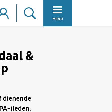
MENU
daal &
op
ef dienende
PA-)leden.