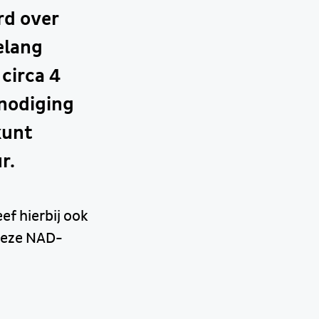
rd over
elang
circa 4
nodiging
kunt
r.
ef hierbij ook
 deze NAD-