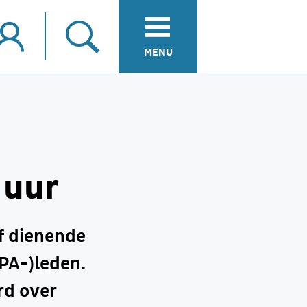
MENU
 uur
ef dienende
PA-)leden.
rd over