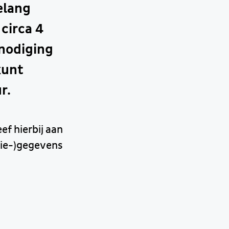
elang
circa 4
nodiging
kunt
r.
ef hierbij aan
atie-)gegevens