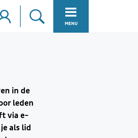
MENU
en in de
oor leden
t via e-
e als lid