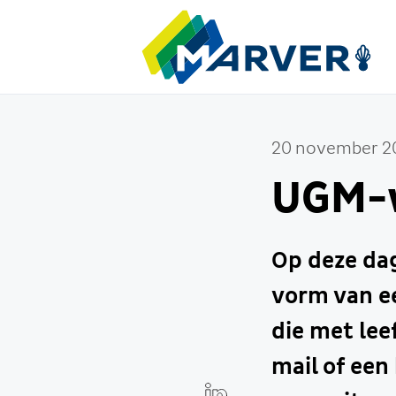
20 november 2
UGM-w
Op deze da
vorm van ee
die met lee
mail of een 