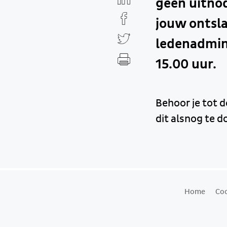
geen uitno
jouw ontsl
ledenadmin
15.00 uur.
Behoor je tot d
dit alsnog te d
Home
Coo