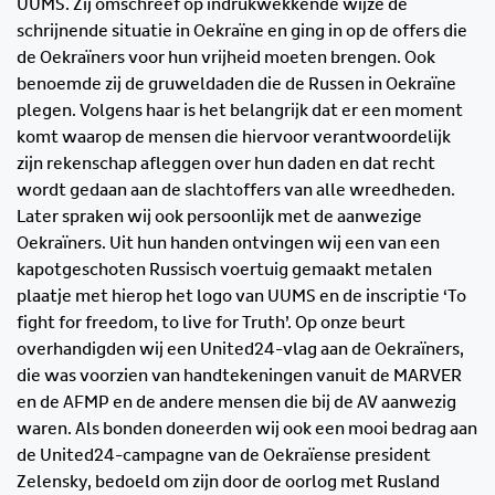
UUMS. Zij omschreef op indrukwekkende wijze de
schrijnende situatie in Oekraïne en ging in op de offers die
de Oekraïners voor hun vrijheid moeten brengen. Ook
benoemde zij de gruweldaden die de Russen in Oekraïne
plegen. Volgens haar is het belangrijk dat er een moment
komt waarop de mensen die hiervoor verantwoordelijk
zijn rekenschap afleggen over hun daden en dat recht
wordt gedaan aan de slachtoffers van alle wreedheden.
Later spraken wij ook persoonlijk met de aanwezige
Oekraïners. Uit hun handen ontvingen wij een van een
kapotgeschoten Russisch voertuig gemaakt metalen
plaatje met hierop het logo van UUMS en de inscriptie ‘To
fight for freedom, to live for Truth’. Op onze beurt
overhandigden wij een United24-vlag aan de Oekraïners,
die was voorzien van handtekeningen vanuit de MARVER
en de AFMP en de andere mensen die bij de AV aanwezig
waren. Als bonden doneerden wij ook een mooi bedrag aan
de United24-campagne van de Oekraïense president
Zelensky, bedoeld om zijn door de oorlog met Rusland