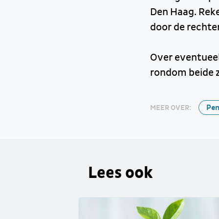
Den Haag. Reke
door de rechter
Over eventueel 
rondom beide z
Pen
MEER OVER:
Lees ook