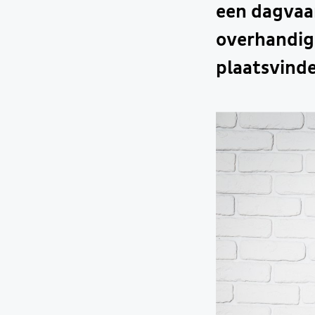
een dagvaar
overhandigd
plaatsvind