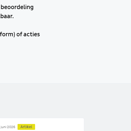
 beoordeling
lbaar.
form) of acties
Artikel
 juni 2026