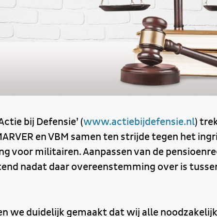
ctie bij Defensie’ (
www.actiebijdefensie.nl
) tr
RVER en VBM samen ten strijde tegen het ingri
ng voor militairen. Aanpassen van de pensioenre
tend nadat daar overeenstemming over is tussen
en we duidelijk gemaakt dat wij alle noodzakelij