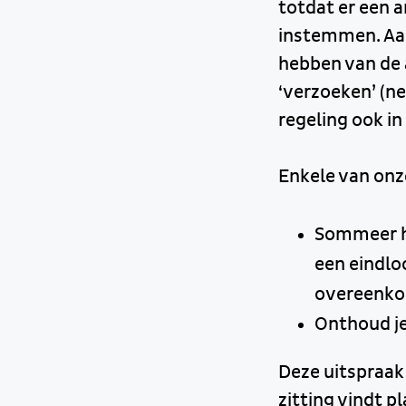
totdat er een 
instemmen. Aan
hebben van de 
‘verzoeken’ (n
regeling ook in
Enkele van onz
Sommeer he
een eindlo
overeenko
Onthoud je
Deze uitspraak
zitting vindt 