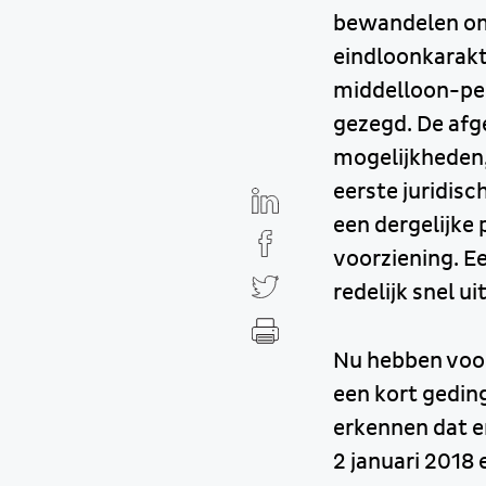
bewandelen om
eindloonkarakt
middelloon-pen
gezegd. De afg
mogelijkheden,
eerste juridisc
een dergelijke
voorziening. E
redelijk snel u
Nu hebben voo
een kort geding
erkennen dat er
2 januari 2018