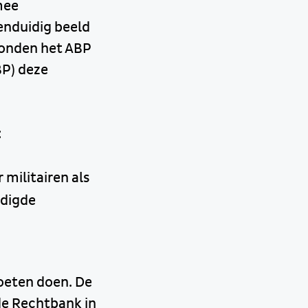
mee
enduidig beeld
bonden het ABP
BP) deze
:
militairen als
odigde
oeten doen. De
de Rechtbank in