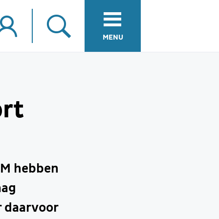
MENU
rt
BM hebben
aag
 daarvoor