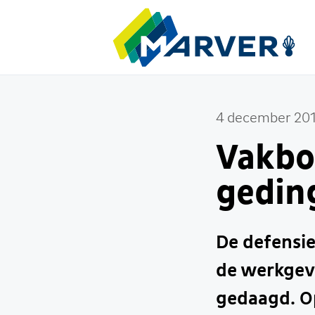
4 december 20
Vakbo
gedin
De defens
de werkgeve
gedaagd. O