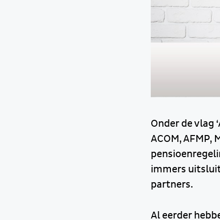
Onder de vlag ‘A
ACOM, AFMP, MA
pensioenregeli
immers uitslui
partners.
Al eerder hebb