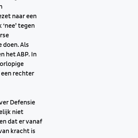
n
ezet naar een
 ‘nee’ tegen
erse
 doen. Als
n het ABP. In
orlopige
 een rechter
ver Defensie
lijk niet
en dat er vanaf
van kracht is