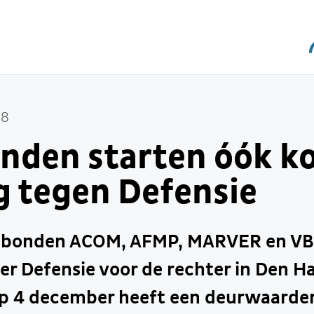
18
nden starten óók ko
g tegen Defensie
iebonden ACOM, AFMP, MARVER en V
r Defensie voor de rechter in Den H
p 4 december heeft een deurwaarder