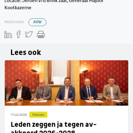
Locatie: Jeroen v/d Brink zaal, Generaal Majoor
Kootkazerne
MEER OVER:
AVW
Lees ook
Nieuws
17 juli 2026
Leden zeggen ja tegen av-