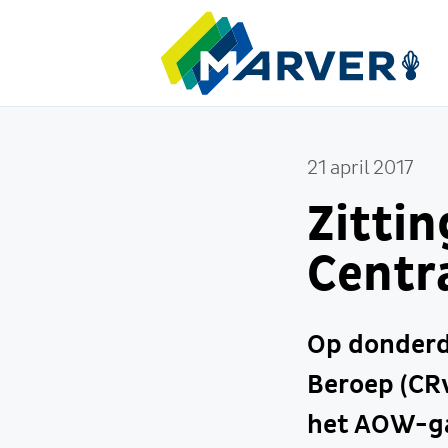
21 april 2017
Zittin
Centr
Op donderda
Beroep (CRv
het AOW-gat