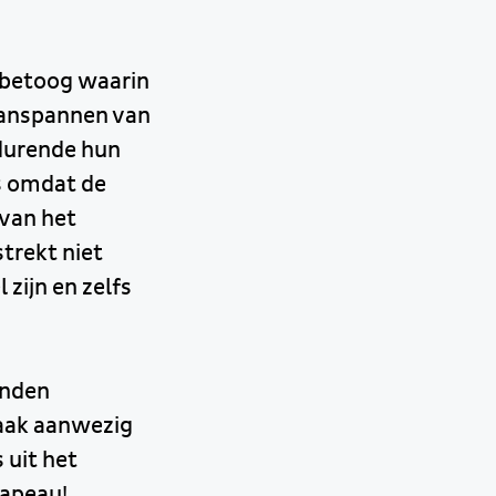
n betoog waarin
 aanspannen van
edurende hun
s omdat de
 van het
trekt niet
 zijn en zelfs
onden
szaak aanwezig
 uit het
hapeau!