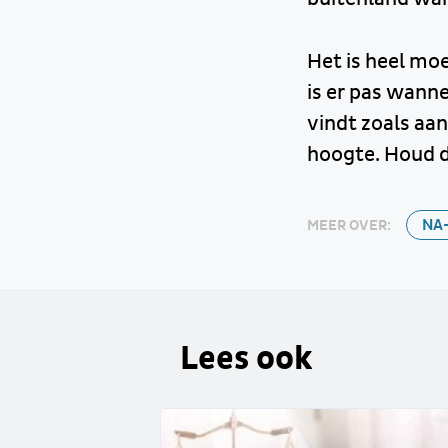
Het is heel moe
is er pas wann
vindt zoals aan
hoogte. Houd d
NA
MEER OVER:
Lees ook