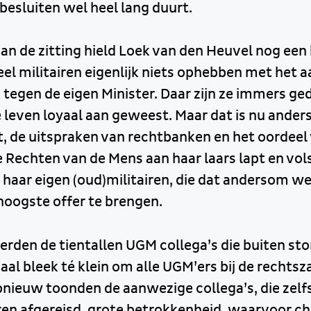
besluiten wel heel lang duurt.
van de zitting hield Loek van den Heuvel nog ee
veel militairen eigenlijk niets ophebben met het
 tegen de eigen Minister. Daar zijn ze immers g
leven loyaal aan geweest. Maar dat is nu ander
t, de uitspraken van rechtbanken en het oordeel
 Rechten van de Mens aan haar laars lapt en vols
s haar eigen (oud)militairen, die dat andersom wel
 hoogste offer te brengen.
werden de tientallen UGM collega’s die buiten st
zaal bleek té klein om alle UGM’ers bij de recht
Opnieuw toonden de aanwezige collega’s, die zelfs
en afgereisd, grote betrokkenheid, waarvoor c