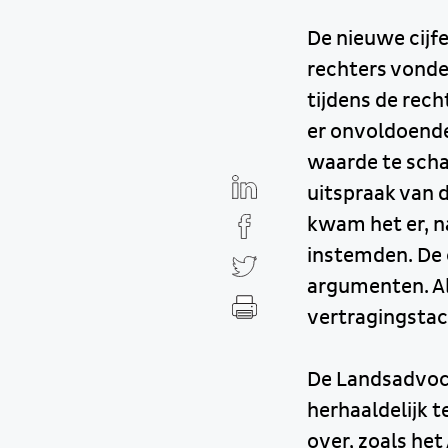
De nieuwe cijf
rechters vonde
tijdens de rech
er onvoldoende
waarde te scha
uitspraak van 
kwam het er, n
instemden. De 
argumenten. Al
vertragingstac
De Landsadvoca
herhaaldelijk t
over, zoals he