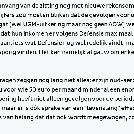
aanvang van de zitting nog met nieuwe rekens
cijfers zou moeten blijken dat de gevolgen voor 
at (wel UGM-uitkering maar nog geen AOW) we
 dat hun inkomen er volgens Defensie maximaal
aan, iets wat Defensie nog wel redelijk vindt, m
porig vinden. Het kan namelijk al gauw om enk
ragen zeggen nog lang niet alles: er zijn oud-se
u voor wie 50 euro per maand minder al een eno
obering heeft niet alleen gevolgen voor de periode
maar er is óók sprake van een “levenslang” effec
is van belang dat dat ook wordt meegewogen, zo