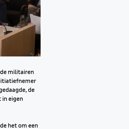
de militairen
nitiatiefnemer
 gedaagde, de
t in eigen
rde het om een