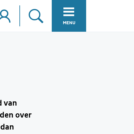
MENU
d van
nden over
 dan