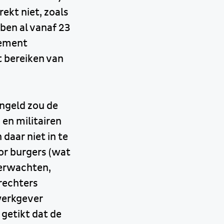
rekt niet, zoals
ben al vanaf 23
lement
t bereiken van
ngeld zou de
en militairen
daar niet in te
or burgers (wat
verwachten,
 rechters
 werkgever
 getikt dat de