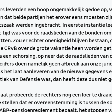
ers leverden een hoop ongemakkelijk gedoe op, 
n dat beide partijen het erover eens moesten zij
tszaak werden ingebracht. In eerste instantie le
 tijd was voor de raadslieden van de bonden om d
tten. Zou er echter onenigheid blijven bestaan, 
de CRvB over de grote vakantie heen worden getil
a een schorsing, op neer dat de raadslieden van
cijfers doen namelijk geen afbreuk aan onze juri
s het laat aanleveren van de nieuwe gegevens 
tiek van Defensie was, dan heeft deze dus niet 
at probeerde de rechters nog een loer te draai
e stellen dat er overeenstemming is tussen de so
t ABP-pensioenreglement bepaalt, het stoppen v