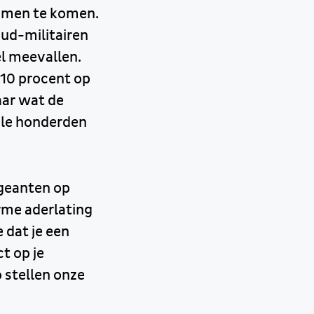
ommen te komen.
oud-militairen
l meevallen.
 10 procent op
aar wat de
ele honderden
rgeanten op
rme aderlating
 dat je een
t op je
 stellen onze