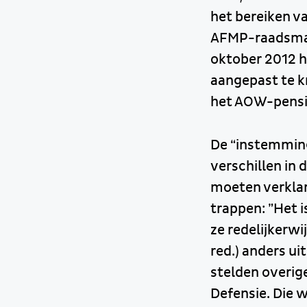
het bereiken va
AFMP-raadsman 
oktober 2012 h
aangepast te k
het AOW-pensio
De “instemming
verschillen in
moeten verklare
trappen: ”Het 
ze redelijkerw
red.) anders uit
stelden overige
Defensie. Die w