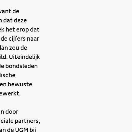
want de
n dat deze
ek het erop dat
e cijfers naar
dan zou de
d. Uiteindelijk
 de bondsleden
dische
een bewuste
gewerkt.
en door
ciale partners,
an de UGM bij