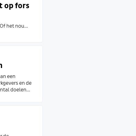
 op fors
Of het nou...
n
van een
kgevers en de
ntal doelen...