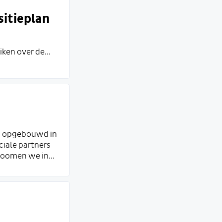
sitieplan
en over de...
jn opgebouwd in
ciale partners
zoomen we in...