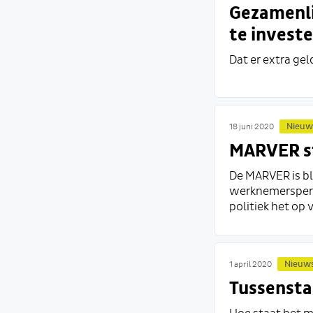
Gezamenli
te investe
Dat er extra gel
Nieuw
18 juni 2020
MARVER s
De MARVER is bl
werknemerspens
politiek het op 
Nieuw
1 april 2020
Tussensta