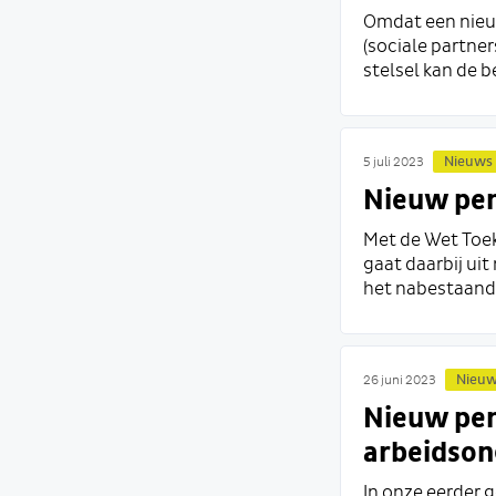
Omdat een nieu
(sociale partne
stelsel kan de 
Nieuws
5 juli 2023
Nieuw pen
Met de Wet Toek
gaat daarbij ui
het nabestaande
Nieu
26 juni 2023
Nieuw pen
arbeidson
In onze eerder g