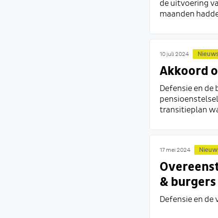
de uitvoering v
maanden hadden 
Nieuw
10 juli 2024
Akkoord ov
Defensie en de 
pensioenstelsel
transitieplan w
Nieuw
17 mei 2024
Overeenst
& burgers
Defensie en de 