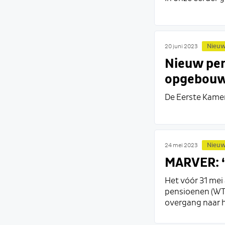
Nieu
20 juni 2023
Nieuw pen
opgebou
De Eerste Kamer
Nieu
24 mei 2023
MARVER: ‘
Het vóór 31 mei
pensioenen (WTP
overgang naar h