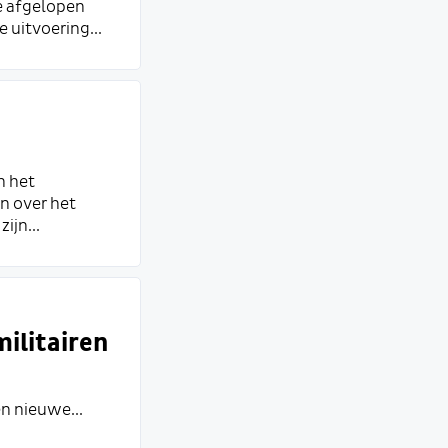
De afgelopen
 uitvoering...
n het
n over het
ijn...
ilitairen
n nieuwe...