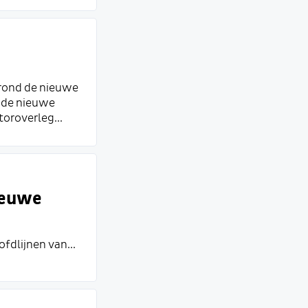
 rond de nieuwe
n de nieuwe
oroverleg...
ieuwe
dlijnen van...