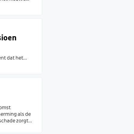
sioen
t dat het...
komst
herming als de
chade zorgt...