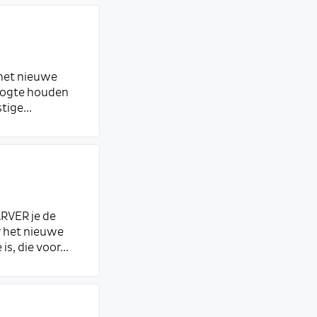
 het nieuwe
hoogte houden
tige...
ARVER je de
r het nieuwe
s, die voor...