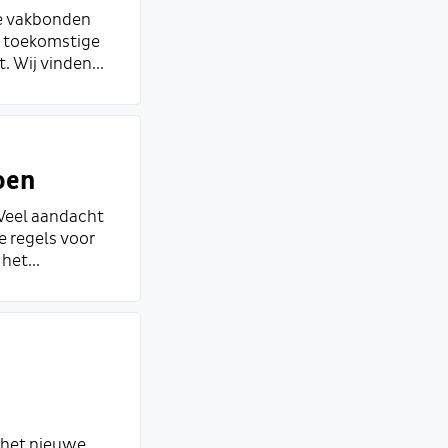
de vakbonden
t toekomstige
 Wij vinden...
oen
 Veel aandacht
e regels voor
het...
 het nieuwe...