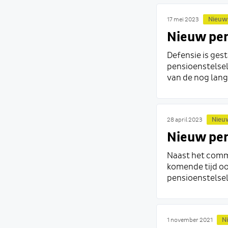
Nieuw
17 mei 2023
Nieuw pen
Defensie is ges
pensioenstelsel
van de nog lange
Nieu
28 april 2023
Nieuw pen
Naast het commu
komende tijd oo
pensioenstelsel.
N
1 november 2021