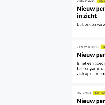
Nie
9 januari 2024
Nieuw pen
in zicht
De bonden verw
N
6 december 2023
Nieuw pens
Is het een goed
te brengen in d
zich op dit mom
Nieuw
10 juli 2023
Nieuw pen