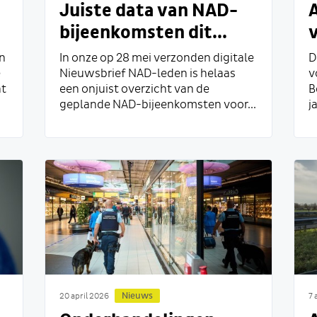
Juiste data van NAD-
A
bijeenkomsten dit...
en
In onze op 28 mei verzonden digitale
D
e
Nieuwsbrief NAD-leden is helaas
v
at
een onjuist overzicht van de
B
geplande NAD-bijeenkomsten voor...
j
Nieuws
20 april 2026
7 