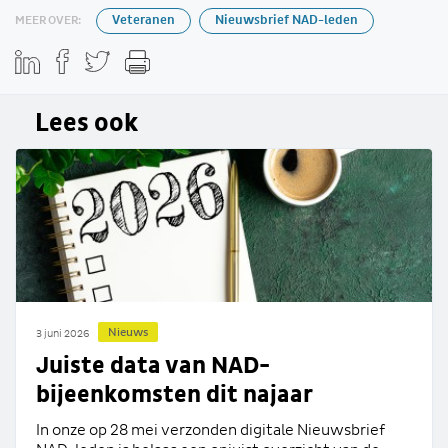
MEER OVER:
Veteranen
Nieuwsbrief NAD-leden
Lees ook
Nieuws
3 juni 2026
Juiste data van NAD-
bijeenkomsten dit najaar
In onze op 28 mei verzonden digitale Nieuwsbrief